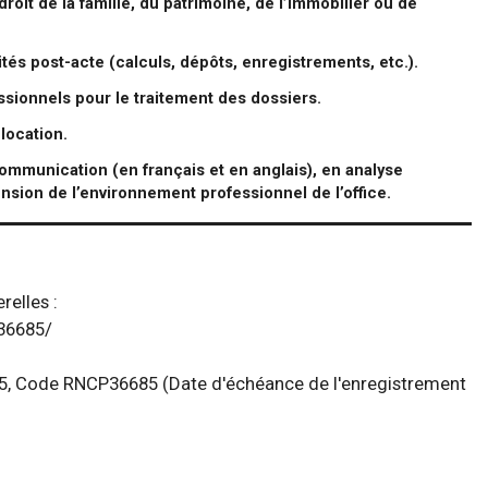
roit de la famille, du patrimoine, de l’immobilier ou de
tés post-acte (calculs, dépôts, enregistrements, etc.).
ssionnels pour le traitement des dossiers.
location.
munication (en français et en anglais), en analyse
nsion de l’environnement professionnel de l’office.
relles :
36685/
u 5, Code RNCP36685 (Date d'échéance de l'enregistrement