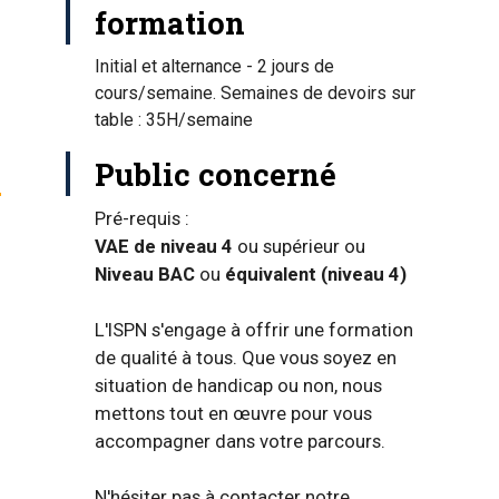
formation
Initial et alternance - 2 jours de
cours/semaine. Semaines de devoirs sur
table : 35H/semaine
Public concerné
Pré-requis :
VAE de niveau 4
ou supérieur ou
Droits et devoirs des apprentis
Niveau BAC
ou
équivalent (niveau 4)
L'ISPN s'engage à offrir une formation
de qualité à tous. Que vous soyez en
Autres financements possibles
situation de handicap ou non, nous
mettons tout en œuvre pour vous
accompagner dans votre parcours.
Frais de formation en statut initial 
N'hésiter pas à contacter notre