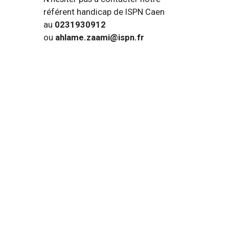
référent handicap de ISPN Caen
au
0231930912
ou
ahlame.zaami@ispn.fr
Le CPF (Compte Personnel de Forma
Le programme flexibilité
Contrat de professionnalisation / A
Formation Initiale Professionnalisant
Financement individuel